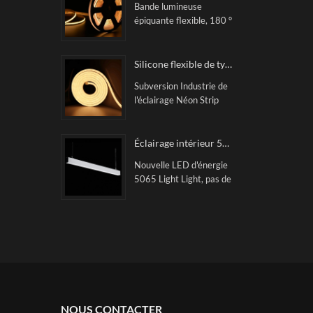
DISPOSITION DU
Bande lumineuse
rayonnage sans
MAGASIN DE
épiquante flexible, 180 °
précédent
MAGASIN, ÉTABLES
Angle de faisceau,
FRILES, Congélateur
lumière sans bosse et
supermarché ETC .
linéaire Performance.
Silicone flexible de type néon bande à LED
Aucune tache de
Subversion Industrie de
lumière, une luminosité
l'éclairage Néon Strip
cohérente, une puce
flexible VilleLux
bascule peut résister à
Couture sans couture et
un courant plus large,
non-zone sombre neon
Éclairage intérieur 5065 lumière linéaire LED
stable Performance. 3
Strip souple VilleLux
ans Garantie.
Nouvelle LED d'énergie
5065 Light Light, pas de
zones sombres, anti-
éblouissement.
Convient à l'éclairage
principal et à l'ambiance
Éclairage. Le
transparent breveté
Axrylique Réflecteur,
faites la lumière avec
des lumières élevées et
NOUS CONTACTER