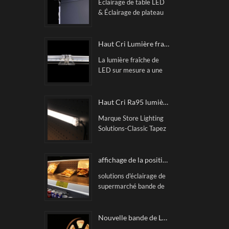
Éclairage de table LED
& Éclairage de plateau
magnétiqueAucun point
de points à LED, lumière
uniforme, coût -Effect.
Haut Cri Lumière fraîche LED personnalisée
Ceci Power Track
La lumière fraîche de
Sysdtem comprend une
LED sur mesure a une
barre de lumière
tension de 24V, une
impeccable, une piste
température de couleur
électrique, une
de 2700-6500K, rose
Haut Cri Ra95 lumière de l'étagère LED magnétique
alimentation et une
et a cri90.
connexion
Marque Store Lighting
principalement utilisé
correspondante câble.
Solutions-Classic Tapez
pour les tablettes
la barre rigide de LED
d'affichage, telles que
magnétique sur mesure,
l'affichage de
principalement utilisée
affichage de la position bande de billets illuminée sur mesure
marchandises,
dans une table
l'affichage des
solutions d'éclairage de
d'affichage, telle que
supermarchés, les
supermarché bande de
l'affichage des
étagères de
tickets lumineuse sur
marchandises, les
marchandises, les zones
mesure CITYLUX. des
chaussures &
de conteneur, etc
solutions innovantes
Nouvelle bande de LED flexible de COB RA90 Lumière Dotless lumière linéaire
DISTENINS
pour des applications de