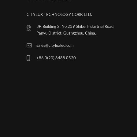
sans éblouir.
CITYLUX TECHNOLOGY CORP. LTD.
3F, Building 2, No.239 Shibei Industrial Road,
Panyu District, Guangzhou, China.
sales@cityluxled.com
+86 0(20) 8488 0520