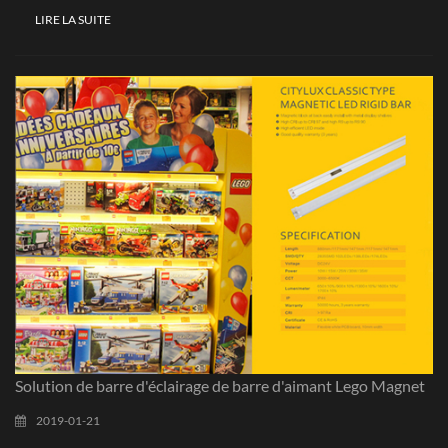
sensibilité de la spécialisation et de l'industrie, VilleLux avait coopéré
d'articles que nous avons fournis pour l'ensemble du projet qui sont
LIRE LA SUITE
avec des clients du projet de marque et aidez les clients à montrer des
produits sous le contrôle strictement de la qualité Standard.
caractéristiques de marque et de produits mieux. VilleLux Toujours
éventuellement respecté par l'industrie la plus haute norme pour les
services les célèbres marques partout dans le monde World. VilleLux a
commencé à coopérer avec la célèbre marque allemande Adidas En
2013, nous nous fournissons avec le logo Illuminant. Au cours des
dernières années, nous avons strictement respecté par le adidas Normes
de contrôle de la qualité, assurer la qualité de la stabilité, différents lots
de produits de même température de couleur et la lumière est uniforme.
Solution de barre d'éclairage de barre d'aimant Lego Magnet
2019-01-21