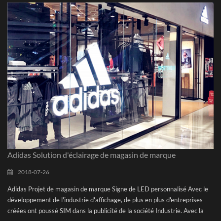
qui conviennent à une installation installée dans des lieux de publication
et répondent aux exigences des étagères de marque mondiale Affichage.
VilleLux sont le Solution d'éclairage unique fournisseur qui se concentrent
sur la zone d'affichage du commerce de détail et pop, notre solution
d'éclairage peut aider à améliorer le désir des consommateurs, puis aidez
le magasin à développer leur Ventes en bas Performance. VilleLux Ayez
une bonne réputation dans ce domaine, servit beaucoup de marque
célèbre, par exemple Lego, Wal-Mart, Siemens, Lancome, Hasbro etc.
POE HASBRO projet Depuis 2014 jusqu'à Maintenant, VilleLux Solution
d'éclairage Poea été utilisé dans plus de 1000 HASBRO Magasins de 93
détaillants dans 24 Pays. Nous sont très fiers de cela, dans ce cas, nous
utilisons principalement les bandes rigides personnalisées en centaines
de types pour différentes longueurs de longueur et de connexion, nous
nous concentrons sur la correspondance HASBRO s'affiche pour atteindre
Adidas Solution d'éclairage de magasin de marque
l'effet merveilleux pour améliorer l'expérience consommatrice et stocker
des ventes Volumes. Présentation du produitIdentique augo, à Hasbro,
2018-07-26
VilleLux Fournissez toujours le One-Stop Solution électrique, il s'agit
Adidas Projet de magasin de marque Signe de LED personnalisé Avec le
d'une solution mixte comprenant des pièces d'éclairage, des pièces de
développement de l'industrie d'affichage, de plus en plus d'entreprises
connexion, des pièces de capteur et PSU Pièces, etc. Nous sont
créées ont poussé SIM dans la publicité de la société Industrie. Avec la
convaincus que nous sommes le bon choix pour HASBRO, des centaines