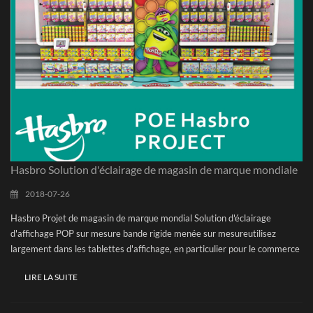
d'éclairage Nous peut vous donner toute la solution de projet, y compris
l'éclairage, le plomb secteur, PSU Kit, etc. Nous Enregistrez vos
problèmes et votre temps pour provoquer des fournisseurs différents et
assurer la qualité de l'ensemble du projet, en même temps, de cette façon
de réduire votre risque de votre projet pour Minimum. Le stop La façon
peut également soutenir votre entreprise avec un terme de paiement
favorable et éviter le MOQ question pour certains articles de rechange
Pièces. Solution de projet Partage: source d'éclairage LEDUtilisez
principalement DC12V, 4,8W / M, 3528-60LesLesLesLes (3528-
60LesLes) Bande flexible, UL Approbation, courbe PCB Spécialement
conçu selon la forme de courbure d'ABS Conseil. Alimentation à LED 72W
Hasbro Solution d'éclairage de magasin de marque mondiale
(12V, 6a) Adaptateur à LED, il dispose d'un câble de séparateur CC, qui
peut prendre en charge 1 alimentation en plus d'éclairage, cette solution
2018-07-26
peut maintenant prendre en charge plus de 1 à 2 --- 1 à 8. Solution
Hasbro Projet de magasin de marque mondial Solution d'éclairage
principale du secteur Utilisation de la voie de la chaîne de la marguerite,
d'affichage POP sur mesure bande rigide menée sur mesureutilisez
obtenez un câble de câble de 1 courant alternatif à double connecteurs et
largement dans les tablettes d'affichage, en particulier pour le commerce
assorti à différents niveaux de plug de pays Diriger. Ceci Solution Prise en
de détail Store. Afficher les étagères d'éclairage change et améliorent
charge Le projet Lego peut aller dans n'importe quel pays, comme les
LIRE LA SUITE
notre vie, peu importe l'expérience d'achat, la publicité, le divertissement,
États-Unis, les pays d'Europe, l'Australie, l'Asie du Sud-Est, etc
l'architecture, mais également en information et en social échange.
VilleLux à la pointe de ces Tendances, spécialement conçues les produits