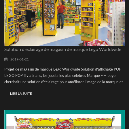
Solution d'éclairage de magasin de marque Lego Worldwide
2019-01-21
Projet de magasin de marque Lego Worldwide Solution d'affichage POP
LEGO POP Il y a 5 ans, les jouets les plus célèbres Marque ---- Lego
cherchait une solution d'éclairage pour améliorer l'image de la marque et
réaliser une expérience de consommation de consommation. au bon
LIRE LA SUITE
moment, VilleLux Travailler avec l'affichage Lego Fournisseurs
Implémentez l'idée de conception, c'est un projet très réussi à partir de
2012 jusqu'à maintenant. En tant que projet mondial, les jouets Lego
deviennent de plus en plus populaires et célèbres, pendant Au cours des 5
dernières années, nous sommes très fiers de ne jamais avoir obtenu
aucun retour d'échec de notre éclairage. Un- arrêter la solution