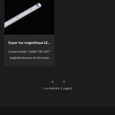
Super lux magnétique LED étagère lumineuse
Lumen haute> 120lm / W, 150 °
angle de faisceau Arrière avec
aimants Pour faciliter la fixation
sur une étagère en métal
Affichage.
[ un total de
1
pages]