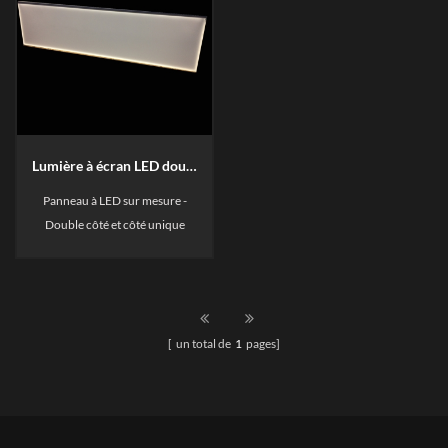
Lumière à écran LED double côté personnalisé et led
Panneau à LED sur mesure -
Double côté et côté unique
VilleLux Fournissez la solution
de la série entière pour le
panneau LED sur mesure,
l'épaisseur de 4mm à 16mm.
[ un total de
1
pages]
Nous Fournir une solution
différente pour répondre à
votre exigence de projet, un
côté unique éclairé ou double
côté éclairé est disponible. Tous