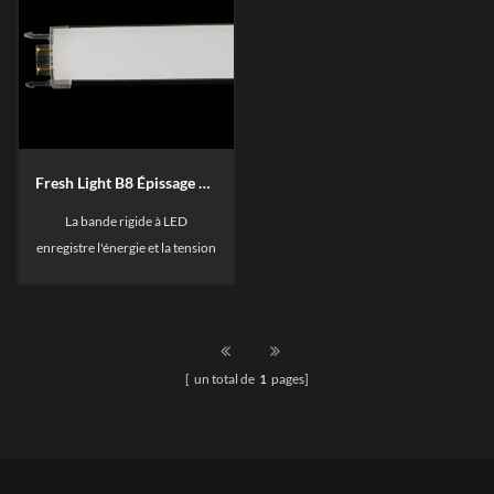
Fresh Light B8 Épissage Barre rigide à LED
La bande rigide à LED
enregistre l'énergie et la tension
d'entrée est DC24V. De manière
transparente épissé dans une
faible puissance, haute
luminosité LED Paquet.
[ un total de
1
pages]