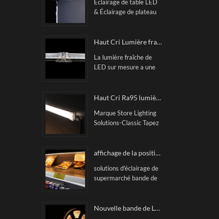
Éclairage de table LED
& Éclairage de plateau
magnétiqueAucun point
de points à LED, lumière
uniforme, coût -Effect.
Haut Cri Lumière fraîche LED personnalisée
Ceci Power Track
La lumière fraîche de
Sysdtem comprend une
LED sur mesure a une
barre de lumière
tension de 24V, une
impeccable, une piste
température de couleur
électrique, une
de 2700-6500K, rose
Haut Cri Ra95 lumière de l'étagère LED magnétique
alimentation et une
et a cri90.
connexion
Marque Store Lighting
principalement utilisé
correspondante câble.
Solutions-Classic Tapez
pour les tablettes
la barre rigide de LED
d'affichage, telles que
magnétique sur mesure,
l'affichage de
principalement utilisée
affichage de la position bande de billets illuminée sur mesure
marchandises,
dans une table
l'affichage des
solutions d'éclairage de
d'affichage, telle que
supermarchés, les
supermarché bande de
l'affichage des
étagères de
tickets lumineuse sur
marchandises, les
marchandises, les zones
mesure CITYLUX. des
chaussures &
de conteneur, etc
solutions innovantes
Nouvelle bande de LED flexible de COB RA90 Lumière Dotless lumière linéaire
DISTENINS
pour des applications de