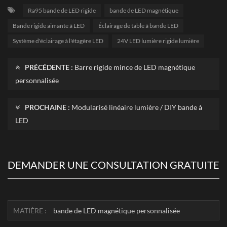
Ra95 bande de LED rigide
bande de LED magnétique
Bande rigide aimante à LED
Éclairage de table à bande LED
Système d'éclairage à l'étagère LED
24V LED lumière rigide lumière
PRÉCÉDENTE :
Barre rigide mince de LED magnétique
personnalisée
PROCHAINE :
Modularisé linéaire lumière / DIY bande à
LED
DEMANDER UNE CONSULTATION GRATUITE
MATIÈRE :
bande de LED magnétique personnalisée