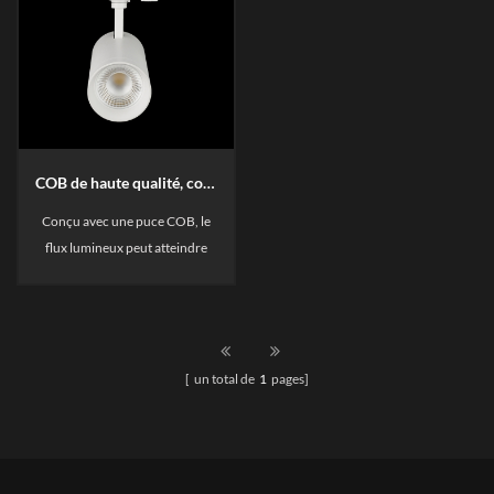
COB de haute qualité, couleur rose
Conçu avec une puce COB, le
flux lumineux peut atteindre
100LM / W. 6063 Coque en
aluminium, dissipation de
chaleur, 360 ° Rotation libre, 90
° Vertical Réglage.it Peut être de
[ un total de
1
pages]
couleur blanche, la
température de couleur est de
2700K-6000K ou de couleur
rose pour viande.